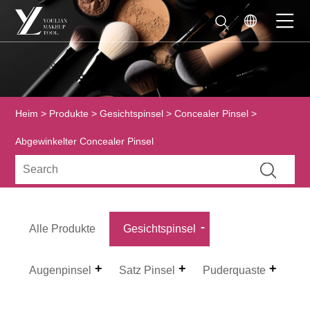
Heim
>
Produkte
>
Gesichtspinsel
>
Concealer Pinsel
>
Abgewinkelter Concealer Pinsel
Alle Produkte
Gesichtspinsel
Augenpinsel
Satz Pinsel
Puderquaste