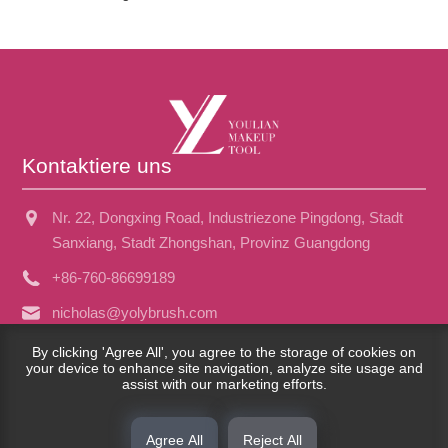
Kontaktiere uns
Nr. 22, Dongxing Road, Industriezone Pingdong, Stadt
Sanxiang, Stadt Zhongshan, Provinz Guangdong
+86-760-86699189
nicholas@yolybrush.com
By clicking 'Agree All', you agree to the storage of cookies on
your device to enhance site navigation, analyze site usage and
assist with our marketing efforts.
Copyright © 2023 Guangdong Yo.
Links
|
Sitemap
|
RSS
|
XML
|
Datenschutzrichtlinie
|
Agree All
Reject All