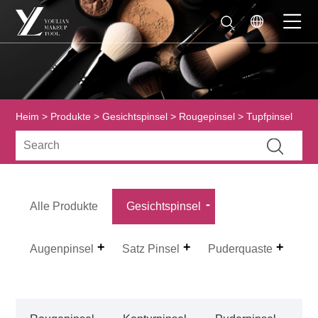
Heim
>
Produkte
>
Gesichtspinsel
>
Rougepinsel
> Tupfpinsel
Alle Produkte
Gesichtspinsel
Augenpinsel
Satz Pinsel
Puderquaste